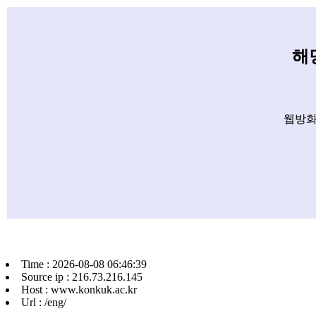
해
웹방화
Time : 2026-08-08 06:46:39
Source ip : 216.73.216.145
Host : www.konkuk.ac.kr
Url : /eng/